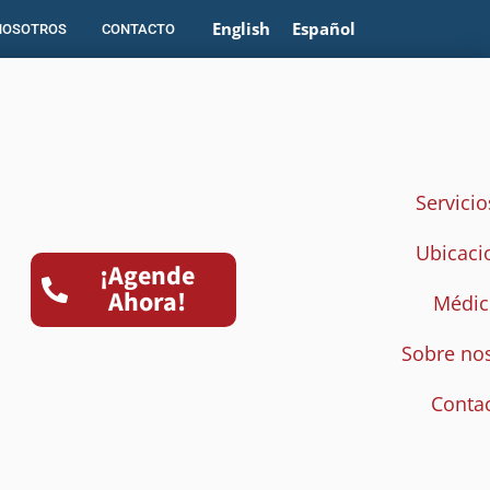
English
Español
NOSOTROS
CONTACTO
Servicio
Ubicaci
¡Agende
Ahora!
Médic
Sobre no
Conta