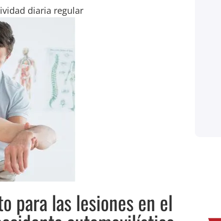
faltar al trabajo para ocuparte de
ividad diaria regular
todo. ¡El 1-800-HURT911® se
encargó de todo por mí! Hasta el día
de hoy, solo hice una llamada y ellos
empezaron a trabajar en mi
nombre…
Shay Mccray
Cliente
o para las lesiones en el