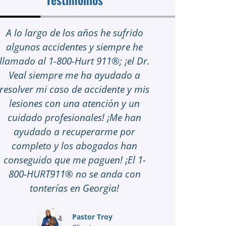
A lo largo de los años he sufrido
Tuve un 
algunos accidentes y siempre he
autopista 
llamado al 1-800-Hurt 911®; ¡el Dr.
1-800-HUR
Veal siempre me ha ayudado a
primero 
resolver mi caso de accidente y mis
fuera 
lesiones con una atención y un
concert
cuidado profesionales! ¡Me han
tratam
ayudado a recuperarme por
cercana a
completo y los abogados han
(Georgia
conseguido que me paguen! ¡El 1-
viniera a
800-HURT911® no se anda con
documento
tonterías en Georgia!
legal. 1-
de todo 
conseg
Pastor Troy