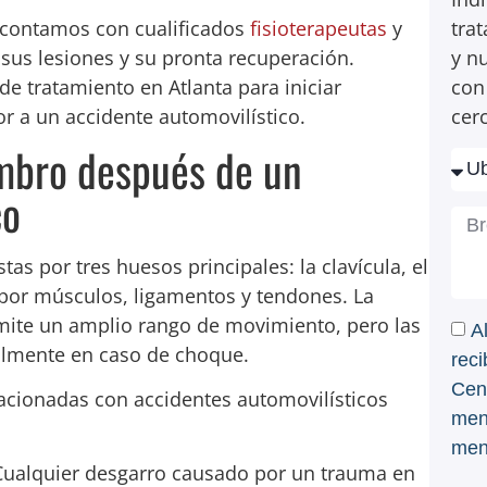
contamos con cualificados
fisioterapeutas
y
tra
us lesiones y su pronta recuperación.
y n
e tratamiento en Atlanta para iniciar
con
r a un accidente automovilístico.
cer
ombro después de un
co
s por tres huesos principales: la clavícula, el
por músculos, ligamentos y tendones. La
rmite un amplio rango de movimiento, pero las
A
ialmente en caso de choque.
reci
Cent
lacionadas con accidentes automovilísticos
men
men
ualquier desgarro causado por un trauma en