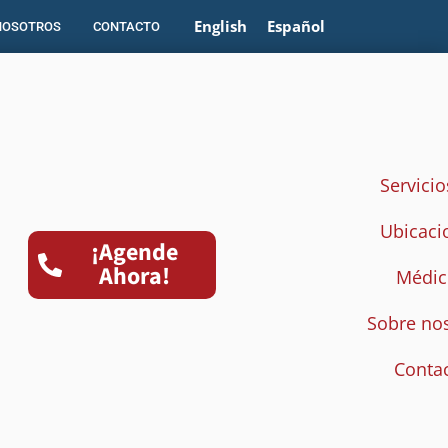
English
Español
NOSOTROS
CONTACTO
Servicio
Ubicaci
¡Agende
Ahora!
Médic
Sobre no
Conta