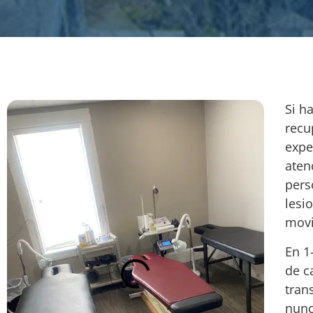
Si h
recu
expe
aten
pers
lesi
movi
En 1
de c
tran
nunc