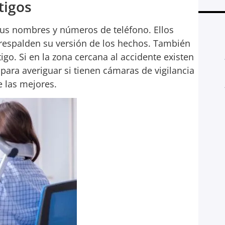
tigos
Cuando recibí una llamada para
sus nombres y números de teléfono. Ellos
decirme que mi hijo había tenido un
respalden su versión de los hechos. También
accidente y fui a ver el coche, pensé:
igo. Si en la zona cercana al accidente existen
«¡Dios mío!». Era muy tarde un
para averiguar si tienen cámaras de vigilancia
viernes por la noche, así que iba a
e las mejores.
esperar hasta el lunes para llamar a
alguien y ver qué podía hacer, así
que llamé al 1-800-HURT911®,
donde me atendieron al primer
tono. Si te ves involucrado en un
accidente de coche, supone mucho
trabajo: desde buscar un abogado
hasta ir al médico, pasando por la
pérdida de ingresos por tener que
faltar al trabajo para ocuparte de