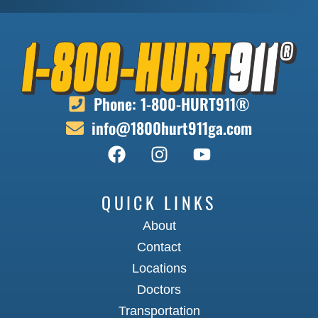
ve
am
i
a
m
fe
Phone: 1-800-HURT911®
t
info@1800hurt911ga.com
he
n
pr
s
ta
QUICK LINKS
in
About
eff
af
Contact
ea
Locations
se
Doctors
o
Transportation
Wo