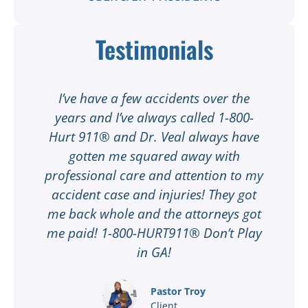
Testimonials
t
I’ve have a few accidents over the
t
years and I’ve always called 1-800-
Hurt 911® and Dr. Veal always have
gotten me squared away with
I
professional care and attention to my
ee
accident case and injuries! They got
w
me back whole and the attorneys got
n
me paid! 1-800-HURT911® Don’t Play
d
ar
in GA!
nd
Pastor Troy
Client