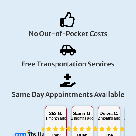
No Out-of-Pocket Costs
Free Transportation Services
Same Day Appointments Available
252 N.
Samir G.
Deivis C.
Jama
1 month ago
2 months ago
2 months ago
2 mont
The Hurt 911
They
Buen
The
Th