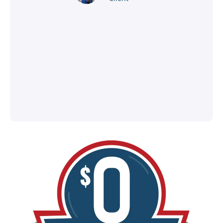
®
l
ey