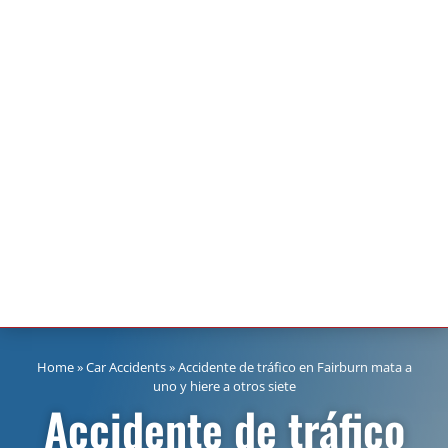
Home
»
Car Accidents
»
Accidente de tráfico en Fairburn mata a
uno y hiere a otros siete
Accidente de tráfico