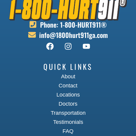
a
m
fe
Phone: 1-800-HURT911®
t
info@1800hurt911ga.com
he
n
pr
s
ta
QUICK LINKS
in
About
eff
af
Contact
ea
Locations
se
Doctors
o
Transportation
Wo
d
Testimonials
re
FAQ
m