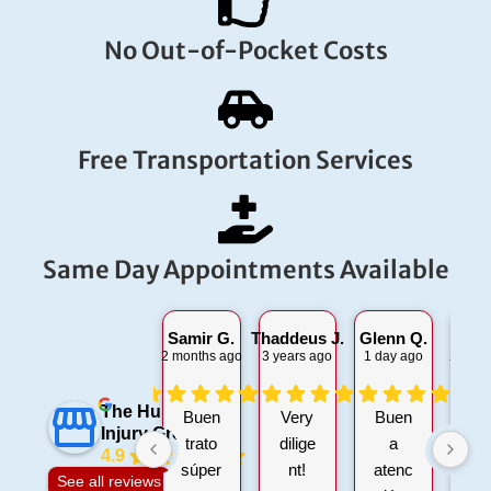
No Out-of-Pocket Costs
Free Transportation Services
Same Day Appointments Available
Samir G.
Thaddeus J.
Glenn Q.
Jama
2 months ago
3 years ago
1 day ago
2 mont
The Hurt 911
Buen
Very
Buen
Th
Injury Group
trato
dilige
a
is
4.9
súper
nt!
atenc
3
See all reviews