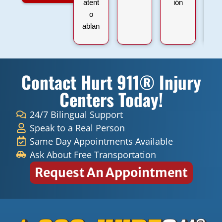
atent
ión
ti
o
co
ablan
ng
espa
hu
ñol y
9
inglé
wit
Contact Hurt 911® Injury
s
a
súper
t
Centers Today!
graci
se
as
on
24/7 Bilingual Support
ha
Speak to a Real Person
h
Same Day Appointments Available
th
Ask About Free Transportation
A
Request An Appointment
ha
be
ve
am
i