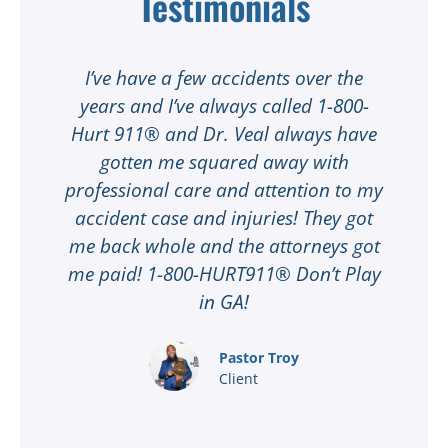
Testimonials
t
I’ve have a few accidents over the
t
years and I’ve always called 1-800-
Hurt 911® and Dr. Veal always have
gotten me squared away with
I
professional care and attention to my
ee
accident case and injuries! They got
w
me back whole and the attorneys got
n
me paid! 1-800-HURT911® Don’t Play
d
ar
in GA!
nd
Pastor Troy
Client
®
l